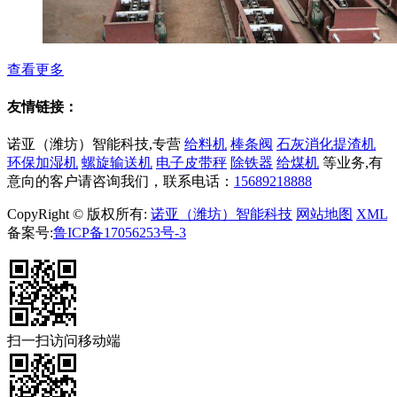
查看更多
友情链接：
诺亚（潍坊）智能科技,专营
给料机
棒条阀
石灰消化提渣机
环保加湿机
螺旋输送机
电子皮带秤
除铁器
给煤机
等业务,有
意向的客户请咨询我们，联系电话：
15689218888
CopyRight © 版权所有:
诺亚（潍坊）智能科技
网站地图
XML
备案号:
鲁ICP备17056253号-3
扫一扫访问移动端